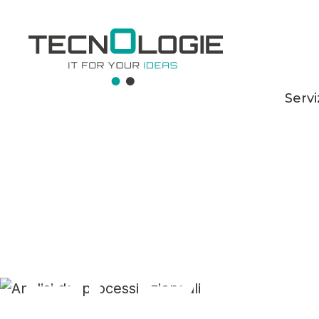
Servi
Analis
proce