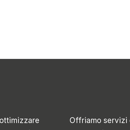
dali
si per l'Efficienza 
 ottimizzare
Offriamo servizi 