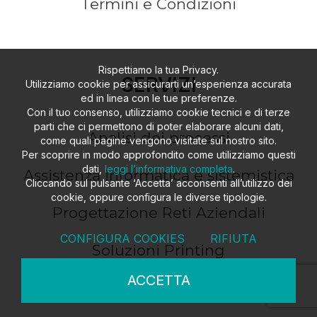
Termini e Condizioni
Rispettiamo la tua Privacy.
SERVIZI
Utilizziamo cookie per assicurarti un’esperienza accurata
ed in linea con le tue preferenze.
Con il tuo consenso, utilizziamo cookie tecnici e di terze
parti che ci permettono di poter elaborare alcuni dati,
Analisi dei processi
come quali pagine vengono visitate sul nostro sito.
Per scoprire in modo approfondito come utilizziamo questi
dati,
leggi l’informativa completa
.
Assistenza informatica e sistemistica
Cliccando sul pulsante ‘Accetta’ acconsenti all’utilizzo dei
cookie, oppure configura le diverse tipologie.
Progettazione Reti Aziendali
CONFIGURA COOKIES
RIFIUTA
Soluzioni Printing
ACCETTA
Sicurezza Informatica Aziendale