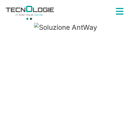
Software Gestionale
per attività su
Commessa
ARCA Evolution, AntWay e
KeyPlan:
le soluzioni per una gestione
ottimizzata delle attività sul
campo