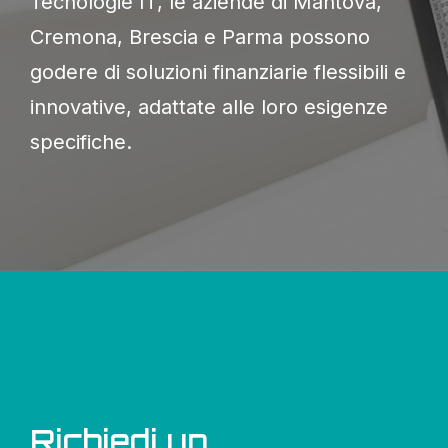
Tecnologie IT, le aziende di Mantova,
Cremona, Brescia e Parma possono
godere di soluzioni finanziarie flessibili e
innovative, adattate alle loro esigenze
specifiche.
Richiedi un