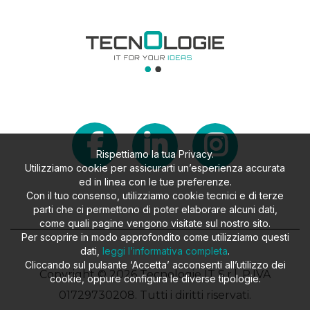
Rispettiamo la tua Privacy.
Utilizziamo cookie per assicurarti un’esperienza accurata
ed in linea con le tue preferenze.
Con il tuo consenso, utilizziamo cookie tecnici e di terze
parti che ci permettono di poter elaborare alcuni dati,
come quali pagine vengono visitate sul nostro sito.
Per scoprire in modo approfondito come utilizziamo questi
dati,
leggi l’informativa completa
.
Cliccando sul pulsante ‘Accetta’ acconsenti all’utilizzo dei
Copyright © 2026 Tecnologie IT S.r.l. P.IVA
cookie, oppure configura le diverse tipologie.
01729730208. Tutti i diritti riservati.