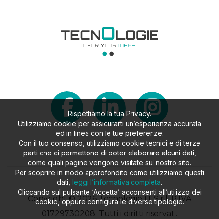
Rispettiamo la tua Privacy.
Utilizziamo cookie per assicurarti un’esperienza accurata
ed in linea con le tue preferenze.
Con il tuo consenso, utilizziamo cookie tecnici e di terze
parti che ci permettono di poter elaborare alcuni dati,
come quali pagine vengono visitate sul nostro sito.
Per scoprire in modo approfondito come utilizziamo questi
dati,
leggi l’informativa completa
.
Cliccando sul pulsante ‘Accetta’ acconsenti all’utilizzo dei
Copyright © 2026 Tecnologie IT S.r.l. P.IVA
cookie, oppure configura le diverse tipologie.
01729730208. Tutti i diritti riservati.