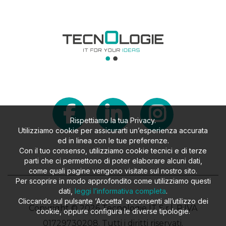
Rispettiamo la tua Privacy.
Utilizziamo cookie per assicurarti un’esperienza accurata
ed in linea con le tue preferenze.
Con il tuo consenso, utilizziamo cookie tecnici e di terze
parti che ci permettono di poter elaborare alcuni dati,
come quali pagine vengono visitate sul nostro sito.
Per scoprire in modo approfondito come utilizziamo questi
dati,
leggi l’informativa completa
.
Cliccando sul pulsante ‘Accetta’ acconsenti all’utilizzo dei
Copyright © 2026 Tecnologie IT S.r.l. P.IVA
cookie, oppure configura le diverse tipologie.
01729730208. Tutti i diritti riservati.