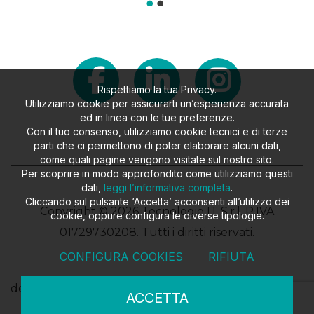
Rispettiamo la tua Privacy.
Utilizziamo cookie per assicurarti un’esperienza accurata
ed in linea con le tue preferenze.
Con il tuo consenso, utilizziamo cookie tecnici e di terze
parti che ci permettono di poter elaborare alcuni dati,
come quali pagine vengono visitate sul nostro sito.
Per scoprire in modo approfondito come utilizziamo questi
dati,
leggi l’informativa completa
.
Cliccando sul pulsante ‘Accetta’ acconsenti all’utilizzo dei
Copyright © 2026 Tecnologie IT S.r.l. P.IVA
cookie, oppure configura le diverse tipologie.
01729730208. Tutti i diritti riservati.
CONFIGURA COOKIES
RIFIUTA
design
FILROUGE SRL
- developed
EKRA SRL
ACCETTA