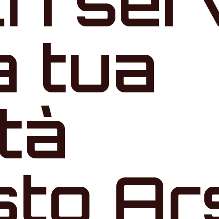
tri ser
a tua
ità
to Ars