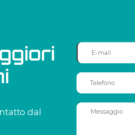
ggiori
i
ntatto dal