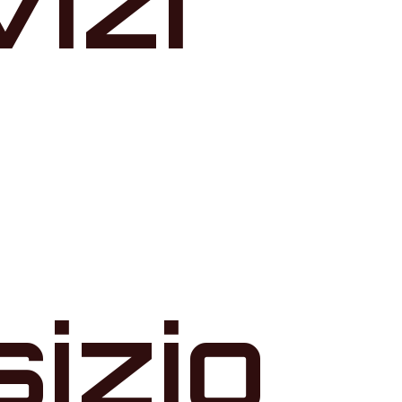
vizi
izio