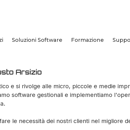
zi
Soluzioni Software
Formazione
Suppo
a Azienda
usto Arsizio
co e si rivolge alle micro, piccole e medie impr
iamo software gestionali e implementiamo l'operat
a.
are le necessità dei nostri clienti nel migliore 