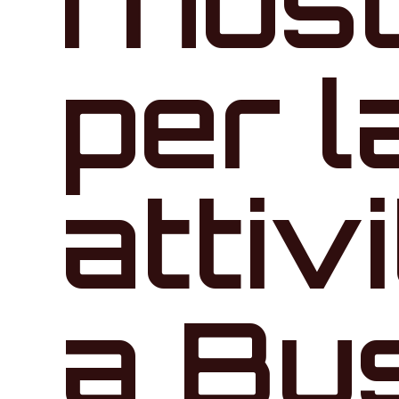
I nos
per l
attiv
a Bus