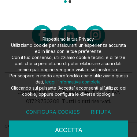
Rispettiamo la tua Privacy.
Utilizziamo cookie per assicurarti un’esperienza accurata
ed in linea con le tue preferenze.
Con il tuo consenso, utilizziamo cookie tecnici e di terze
parti che ci permettono di poter elaborare alcuni dati,
come quali pagine vengono visitate sul nostro sito.
Per scoprire in modo approfondito come utilizziamo questi
dati,
leggi l’informativa completa
.
Cliccando sul pulsante ‘Accetta’ acconsenti all’utilizzo dei
Copyright © 2026 Tecnologie IT S.r.l. P.IVA
cookie, oppure configura le diverse tipologie.
01729730208. Tutti i diritti riservati.
CONFIGURA COOKIES
RIFIUTA
design
FILROUGE SRL
- developed
EKRA SRL
ACCETTA