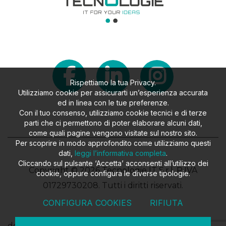
Rispettiamo la tua Privacy.
Utilizziamo cookie per assicurarti un’esperienza accurata
ed in linea con le tue preferenze.
Con il tuo consenso, utilizziamo cookie tecnici e di terze
parti che ci permettono di poter elaborare alcuni dati,
come quali pagine vengono visitate sul nostro sito.
Per scoprire in modo approfondito come utilizziamo questi
dati,
leggi l’informativa completa
.
Cliccando sul pulsante ‘Accetta’ acconsenti all’utilizzo dei
Copyright © 2026 Tecnologie IT S.r.l. P.IVA
cookie, oppure configura le diverse tipologie.
01729730208. Tutti i diritti riservati.
CONFIGURA COOKIES
RIFIUTA
design
FILROUGE SRL
- developed
EKRA SRL