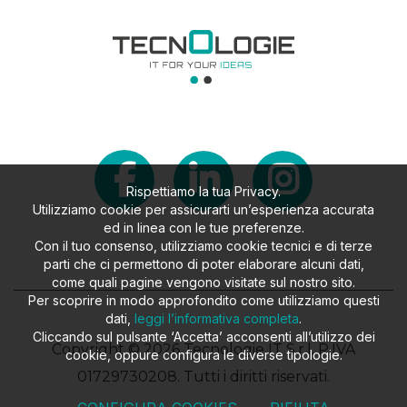
Rispettiamo la tua Privacy.
Utilizziamo cookie per assicurarti un’esperienza accurata
ed in linea con le tue preferenze.
Con il tuo consenso, utilizziamo cookie tecnici e di terze
parti che ci permettono di poter elaborare alcuni dati,
come quali pagine vengono visitate sul nostro sito.
Per scoprire in modo approfondito come utilizziamo questi
dati,
leggi l’informativa completa
.
Cliccando sul pulsante ‘Accetta’ acconsenti all’utilizzo dei
Copyright © 2026 Tecnologie IT S.r.l. P.IVA
cookie, oppure configura le diverse tipologie.
01729730208. Tutti i diritti riservati.