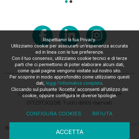
Rispettiamo la tua Privacy.
Utilizziamo cookie per assicurarti un’esperienza accurata
ed in linea con le tue preferenze.
Con il tuo consenso, utilizziamo cookie tecnici e di terze
parti che ci permettono di poter elaborare alcuni dati,
come quali pagine vengono visitate sul nostro sito.
Per scoprire in modo approfondito come utilizziamo questi
dati,
leggi l’informativa completa
.
Cliccando sul pulsante ‘Accetta’ acconsenti all’utilizzo dei
Copyright © 2026 Tecnologie IT S.r.l. P.IVA
cookie, oppure configura le diverse tipologie.
01729730208. Tutti i diritti riservati.
CONFIGURA COOKIES
RIFIUTA
design
FILROUGE SRL
- developed
EKRA SRL
ACCETTA