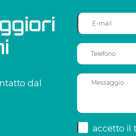
ggiori
i
ntatto dal
accetto il