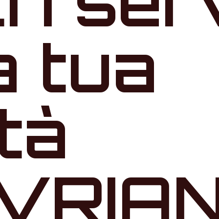
tri ser
a tua
ità
AVRIA