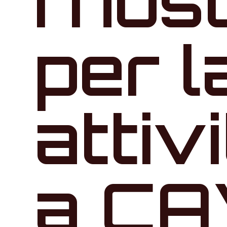
I nos
per l
attiv
a C