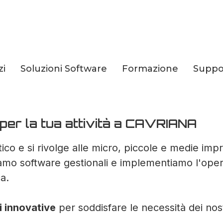
zi
Soluzioni Software
Formazione
Suppo
li innovative per la
 per la tua attività a CAVRIANA
ico e si rivolge alle micro, piccole e medie im
iamo software gestionali e implementiamo l'operat
a.
i innovative
per soddisfare le necessità dei nost