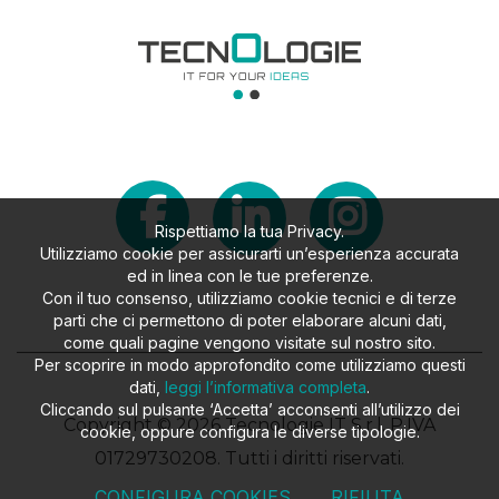
Rispettiamo la tua Privacy.
Utilizziamo cookie per assicurarti un’esperienza accurata
ed in linea con le tue preferenze.
Con il tuo consenso, utilizziamo cookie tecnici e di terze
parti che ci permettono di poter elaborare alcuni dati,
come quali pagine vengono visitate sul nostro sito.
Per scoprire in modo approfondito come utilizziamo questi
dati,
leggi l’informativa completa
.
Cliccando sul pulsante ‘Accetta’ acconsenti all’utilizzo dei
Copyright © 2026 Tecnologie IT S.r.l. P.IVA
cookie, oppure configura le diverse tipologie.
01729730208. Tutti i diritti riservati.
CONFIGURA COOKIES
RIFIUTA