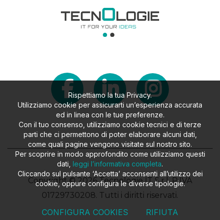
Rispettiamo la tua Privacy.
Utilizziamo cookie per assicurarti un’esperienza accurata
ed in linea con le tue preferenze.
Con il tuo consenso, utilizziamo cookie tecnici e di terze
parti che ci permettono di poter elaborare alcuni dati,
come quali pagine vengono visitate sul nostro sito.
Per scoprire in modo approfondito come utilizziamo questi
dati,
leggi l’informativa completa
.
Cliccando sul pulsante ‘Accetta’ acconsenti all’utilizzo dei
Copyright © 2026 Tecnologie IT S.r.l. P.IVA
cookie, oppure configura le diverse tipologie.
01729730208. Tutti i diritti riservati.
CONFIGURA COOKIES
RIFIUTA