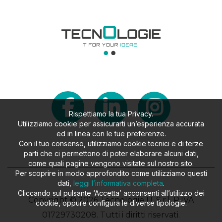
Rispettiamo la tua Privacy.
Utilizziamo cookie per assicurarti un’esperienza accurata
ed in linea con le tue preferenze.
Con il tuo consenso, utilizziamo cookie tecnici e di terze
parti che ci permettono di poter elaborare alcuni dati,
come quali pagine vengono visitate sul nostro sito.
Per scoprire in modo approfondito come utilizziamo questi
dati,
leggi l’informativa completa
.
Cliccando sul pulsante ‘Accetta’ acconsenti all’utilizzo dei
Copyright © 2026 Tecnologie IT S.r.l. P.IVA
cookie, oppure configura le diverse tipologie.
01729730208. Tutti i diritti riservati.