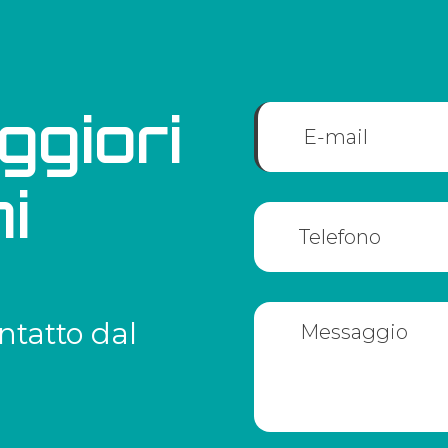
ggiori
i
ntatto dal