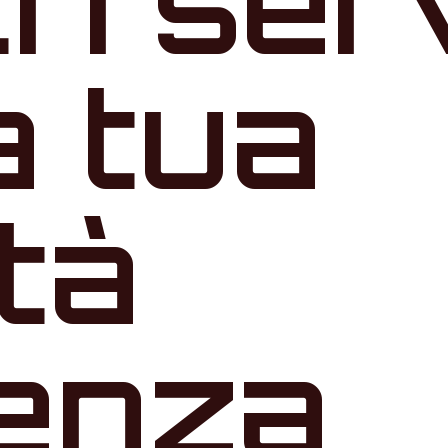
tri ser
a tua
ità
denza