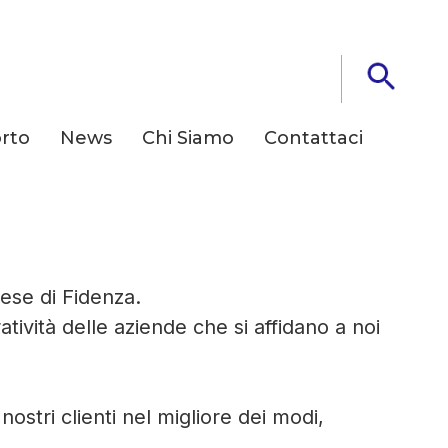
rto
News
Chi Siamo
Contattaci
r la tua Azienda
rese di Fidenza.
ività delle aziende che si affidano a noi
ostri clienti nel migliore dei modi,