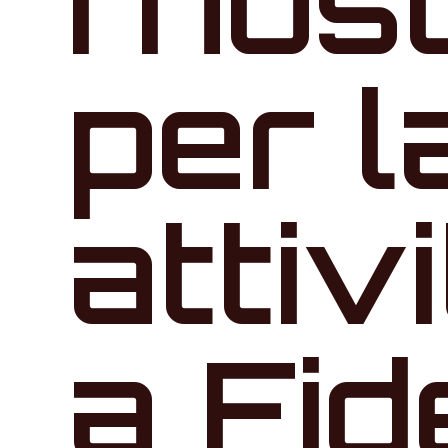
I nos
per l
attiv
a Fi