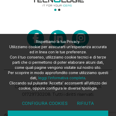
Rispettiamo la tua Privacy.
Utilizziamo cookie per assicurarti un’esperienza accurata
ed in linea con le tue preferenze.
Con il tuo consenso, utilizziamo cookie tecnici e di terze
parti che ci permettono di poter elaborare alcuni dati,
come quali pagine vengono visitate sul nostro sito.
Per scoprire in modo approfondito come utilizziamo questi
dati,
leggi l’informativa completa
.
Cliccando sul pulsante ‘Accetta’ acconsenti all’utilizzo dei
Copyright © 2026 Tecnologie IT S.r.l. P.IVA
cookie, oppure configura le diverse tipologie.
01729730208. Tutti i diritti riservati.
CONFIGURA COOKIES
RIFIUTA
design
FILROUGE SRL
- developed
EKRA SRL