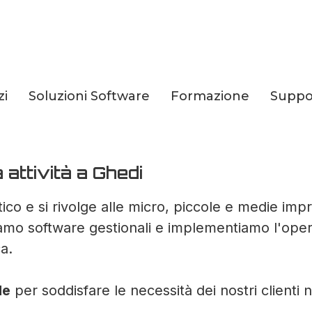
zi
Soluzioni Software
Formazione
Suppo
le per la tua Azien
 attività a Ghedi
ico e si rivolge alle micro, piccole e medie imp
iamo software gestionali e implementiamo l'operat
a.
le
per soddisfare le necessità dei nostri clienti