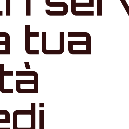
tri ser
a tua
ità
edi