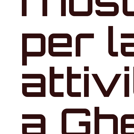
I nos
per l
attiv
a Gh