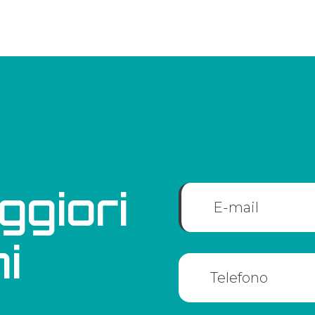
ggiori
i