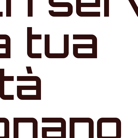
tri ser
a tua
ità
gnano