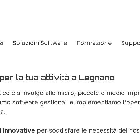
zi
Soluzioni Software
Formazione
Suppo
li innovative per la
 per la tua attività a Legnano
ico e si rivolge alle micro, piccole e medie imp
iamo software gestionali e implementiamo l'operat
a.
i innovative
per soddisfare le necessità dei nost