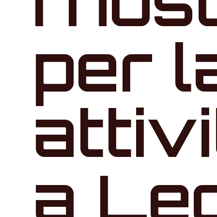
I nos
per l
attiv
a Le