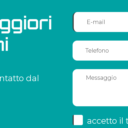
ggiori
i
ntatto dal
accetto il