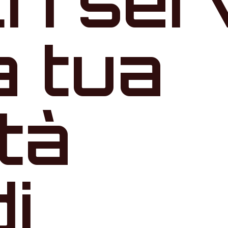
tri ser
a tua
ità
i