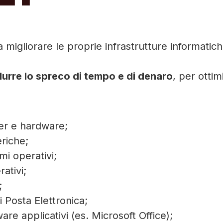
a migliorare le proprie infrastrutture informatic
.
durre lo spreco di tempo e di denaro
, per ottim
ver e hardware;
eriche;
mi operativi;
rativi;
;
i Posta Elettronica;
are applicativi (es. Microsoft Office);