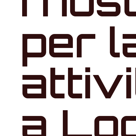
I nos
per l
attiv
a Lod