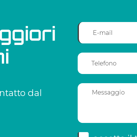
ggiori
i
ntatto dal