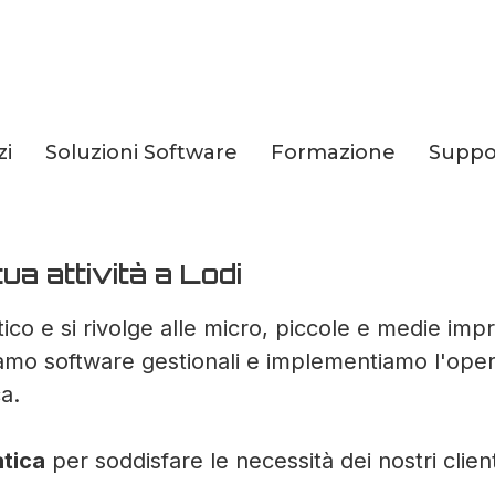
zi
Soluzioni Software
Formazione
Suppo
atica per la tua Az
ua attività a Lodi
co e si rivolge alle micro, piccole e medie impr
iamo software gestionali e implementiamo l'operat
a.
atica
per soddisfare le necessità dei nostri clien