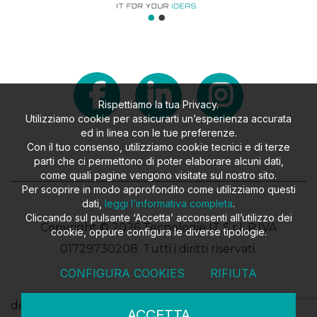
Rispettiamo la tua Privacy.
Utilizziamo cookie per assicurarti un’esperienza accurata
ed in linea con le tue preferenze.
Con il tuo consenso, utilizziamo cookie tecnici e di terze
parti che ci permettono di poter elaborare alcuni dati,
come quali pagine vengono visitate sul nostro sito.
Per scoprire in modo approfondito come utilizziamo questi
dati,
leggi l’informativa completa
.
Cliccando sul pulsante ‘Accetta’ acconsenti all’utilizzo dei
Copyright © 2026 Tecnologie IT S.r.l. P.IVA
cookie, oppure configura le diverse tipologie.
01729730208. Tutti i diritti riservati.
CONFIGURA COOKIES
RIFIUTA
design
FILROUGE SRL
- developed
EKRA SRL
ACCETTA