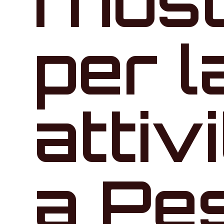
I nos
per l
attiv
a Pes