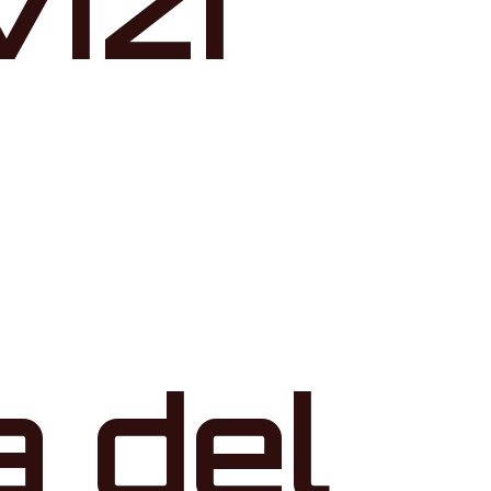
vizi
a del