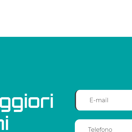
ggiori
i