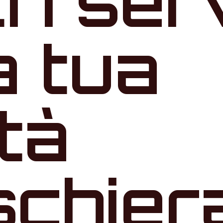
tri ser
a tua
ità
chier