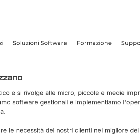
zi
Soluzioni Software
Formazione
Suppo
 Azienda
ozzano
ico e si rivolge alle micro, piccole e medie imp
iamo software gestionali e implementiamo l'operat
a.
e le necessità dei nostri clienti nel migliore de