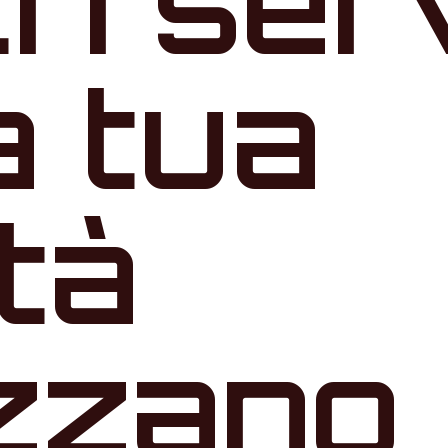
tri ser
a tua
ità
zzano