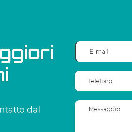
ggiori
i
ntatto dal