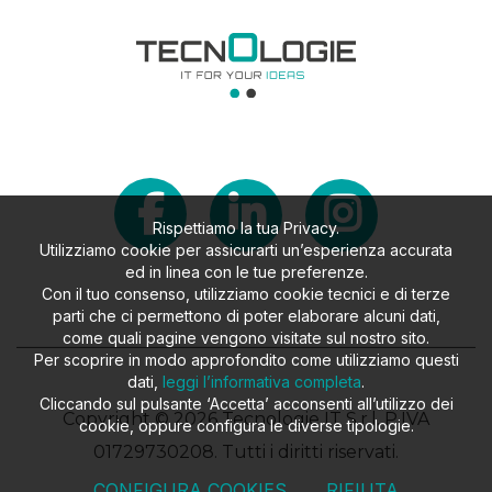
Rispettiamo la tua Privacy.
Utilizziamo cookie per assicurarti un’esperienza accurata
ed in linea con le tue preferenze.
Con il tuo consenso, utilizziamo cookie tecnici e di terze
parti che ci permettono di poter elaborare alcuni dati,
come quali pagine vengono visitate sul nostro sito.
Per scoprire in modo approfondito come utilizziamo questi
dati,
leggi l’informativa completa
.
Cliccando sul pulsante ‘Accetta’ acconsenti all’utilizzo dei
Copyright © 2026 Tecnologie IT S.r.l. P.IVA
cookie, oppure configura le diverse tipologie.
01729730208. Tutti i diritti riservati.
CONFIGURA COOKIES
RIFIUTA