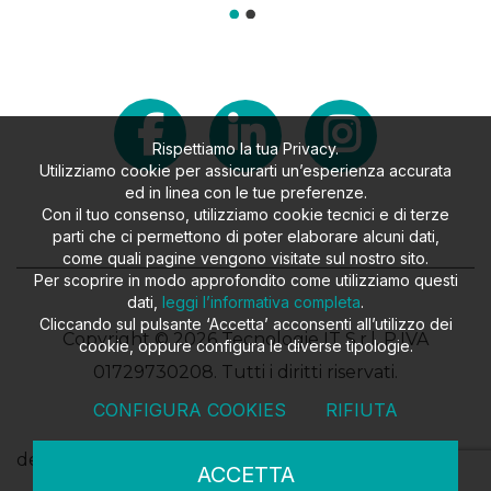
Rispettiamo la tua Privacy.
Utilizziamo cookie per assicurarti un’esperienza accurata
ed in linea con le tue preferenze.
Con il tuo consenso, utilizziamo cookie tecnici e di terze
parti che ci permettono di poter elaborare alcuni dati,
come quali pagine vengono visitate sul nostro sito.
Per scoprire in modo approfondito come utilizziamo questi
dati,
leggi l’informativa completa
.
Cliccando sul pulsante ‘Accetta’ acconsenti all’utilizzo dei
Copyright © 2026 Tecnologie IT S.r.l. P.IVA
cookie, oppure configura le diverse tipologie.
01729730208. Tutti i diritti riservati.
CONFIGURA COOKIES
RIFIUTA
design
FILROUGE SRL
- developed
EKRA SRL
ACCETTA