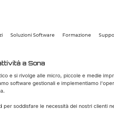
zi
Soluzioni Software
Formazione
Suppo
i per la tua Aziend
ttività a Sona
ico e si rivolge alle micro, piccole e medie imp
iamo software gestionali e implementiamo l'operat
a.
i
per soddisfare le necessità dei nostri clienti 