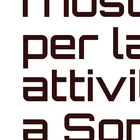
I nos
per l
attiv
a So