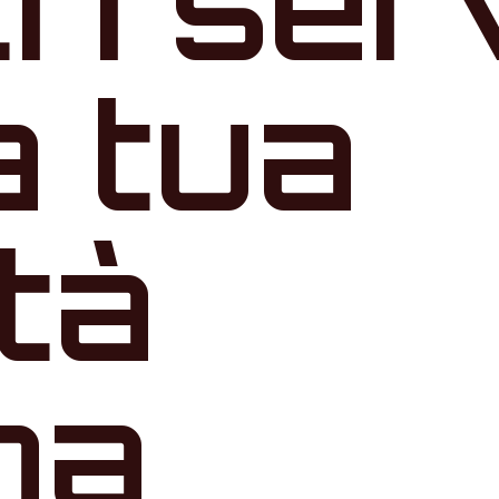
tri ser
a tua
ità
na