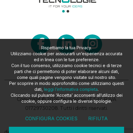
Rispettiamo la tua Privacy.
Utilizziamo cookie per assicurarti un’esperienza accurata
ed in linea con le tue preferenze.
Con il tuo consenso, utilizziamo cookie tecnici e di terze
parti che ci permettono di poter elaborare alcuni dati,
come quali pagine vengono visitate sul nostro sito.
Per scoprire in modo approfondito come utilizziamo questi
dati,
leggi l’informativa completa
.
Cliccando sul pulsante ‘Accetta’ acconsenti all’utilizzo dei
Copyright © 2026 Tecnologie IT S.r.l. P.IVA
cookie, oppure configura le diverse tipologie.
01729730208. Tutti i diritti riservati.
CONFIGURA COOKIES
RIFIUTA
design
FILROUGE SRL
- developed
EKRA SRL