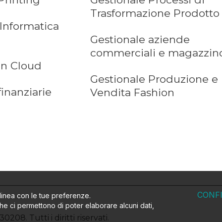
Trasformazione Prodotto
 Informatica
Gestionale aziende
commerciali e magazzin
in Cloud
Gestionale Produzione e
finanziarie
Vendita Fashion
CONF
 linea con le tue preferenze.
che ci permettono di poter elaborare alcuni dati,
08. Tutti i diritti riservati.