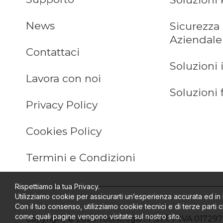
News
Sicurezza
Aziendale
Contattaci
Soluzioni 
Lavora con noi
Soluzioni 
Privacy Policy
Cookies Policy
Termini e Condizioni
Rispettiamo la tua Privacy.
Utilizziamo cookie per assicurarti un’esperienza accurata ed in
Con il tuo consenso, utilizziamo cookie tecnici e di terze parti 
come quali pagine vengono visitate sul nostro sito.
Copyright © 2026 Tecnologie IT S.r.l. P.IVA 017297302