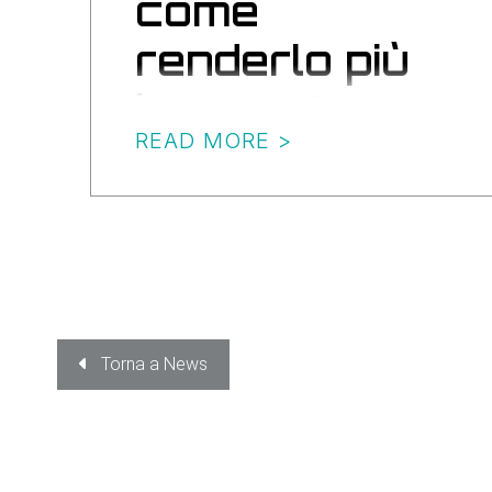
come
renderlo più
leggero!
READ MORE >
Torna a News