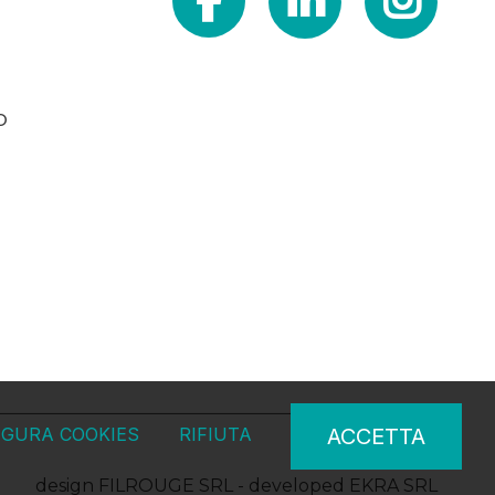
o
IGURA COOKIES
RIFIUTA
ACCETTA
design
FILROUGE SRL
- developed
EKRA SRL