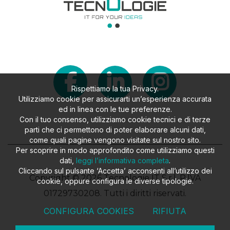
Rispettiamo la tua Privacy.
Utilizziamo cookie per assicurarti un’esperienza accurata
ed in linea con le tue preferenze.
Con il tuo consenso, utilizziamo cookie tecnici e di terze
parti che ci permettono di poter elaborare alcuni dati,
come quali pagine vengono visitate sul nostro sito.
Per scoprire in modo approfondito come utilizziamo questi
dati,
leggi l’informativa completa
.
Cliccando sul pulsante ‘Accetta’ acconsenti all’utilizzo dei
Copyright © 2026 Tecnologie IT S.r.l. P.IVA
cookie, oppure configura le diverse tipologie.
01729730208. Tutti i diritti riservati.
CONFIGURA COOKIES
RIFIUTA